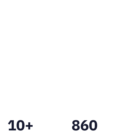
All services for your
online presence.
As a leading digital agency in Paris, we look
to engage with our clients beyond the
conventional design and development
agency relationship, becoming a partner to
the people and companies we work with.
СВЯЗАТЬСЯ
10+
860