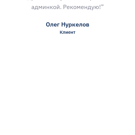
админкой. Рекомендую!”
Олег Нуркелов
Клиент
Готовы начать?
СВЯЗАТЬСЯ СЕЙЧАС
Как отмеченное наградами