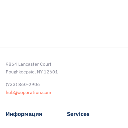
агентство, мы постоянно
развиваемся и ставим перед
собой новые цели. Мы — ваш
настоящий бренд.
9864 Lancaster Court
Poughkeepsie, NY 12601
(733) 860-2906
hub@coporation.com
Информация
Services